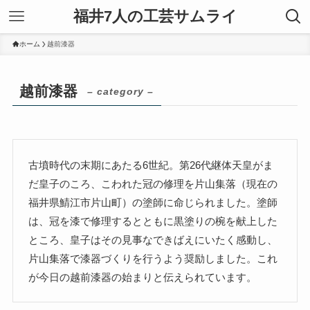
福井7人の工芸サムライ
ホーム
越前漆器
越前漆器
– category –
古墳時代の末期にあたる6世紀。第26代継体天皇がま
だ皇子のころ、こわれた冠の修理を片山集落（現在の
福井県鯖江市片山町）の塗師に命じられました。塗師
は、冠を漆で修理するとともに黒塗りの椀を献上した
ところ、皇子はその見事なできばえにいたく感動し、
片山集落で漆器づくりを行うよう奨励しました。これ
が今日の越前漆器の始まりと伝えられています。