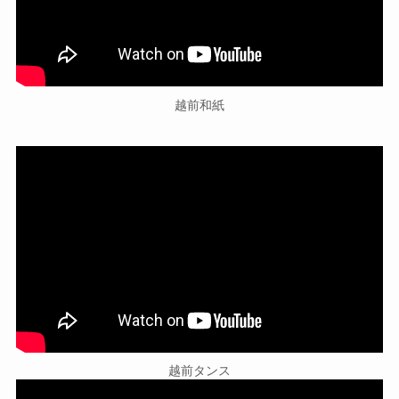
越前和紙
越前タンス