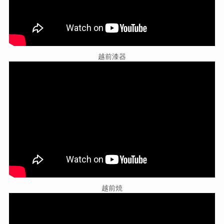
越前漆器
越前焼