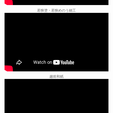
若狭塗・若狭めのう細工
越前和紙