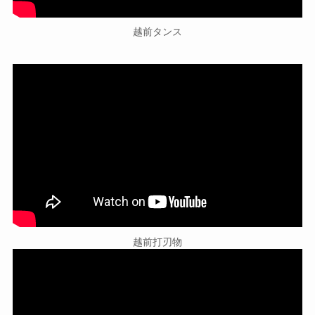
越前タンス
越前打刃物