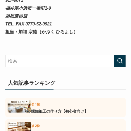
917-0071
福井県小浜市一番町1-9
加福漆器店
TEL..FAX 0770-52-0921
担当：加福 宗徳（かぶく ひろよし）
人気記事ランキング
🥇 1位
螺鈿細工の作り方【初心者向け】
🥈 2位