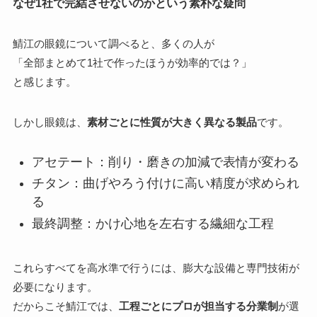
なぜ1社で完結させないのかという素朴な疑問
鯖江の眼鏡について調べると、多くの人が
「全部まとめて1社で作ったほうが効率的では？」
と感じます。
しかし眼鏡は、
素材ごとに性質が大きく異なる製品
です。
アセテート：削り・磨きの加減で表情が変わる
チタン：曲げやろう付けに高い精度が求められ
る
最終調整：かけ心地を左右する繊細な工程
これらすべてを高水準で行うには、膨大な設備と専門技術が
必要になります。
だからこそ鯖江では、
工程ごとにプロが担当する分業制
が選