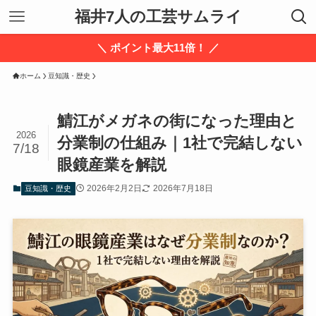
福井7人の工芸サムライ
＼ ポイント最大11倍！ ／
ホーム
豆知識・歴史
鯖江がメガネの街になった理由と
2026
分業制の仕組み｜1社で完結しない
7/18
眼鏡産業を解説
2026年2月2日
2026年7月18日
豆知識・歴史