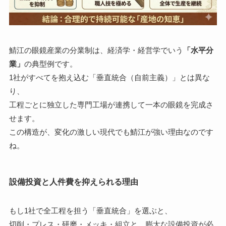
鯖江の眼鏡産業の分業制は、経済学・経営学でいう
「水平分
業」
の典型例です。
1社がすべてを抱え込む「垂直統合（自前主義）」とは異な
り、
工程ごとに独立した専門工場が連携して一本の眼鏡を完成さ
せます。
この構造が、変化の激しい現代でも鯖江が強い理由なのです
ね。
設備投資と人件費を抑えられる理由
もし1社で全工程を担う「垂直統合」を選ぶと、
切削・プレス・研磨・メッキ・組立と、膨大な設備投資が必