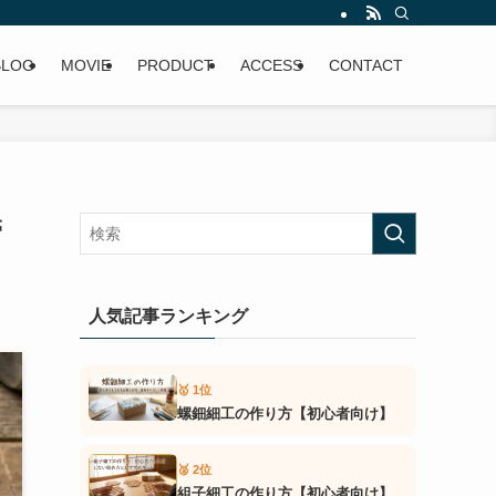
・工房見学・伝統工芸の魅力を発信中。
BLOG
MOVIE
PRODUCT
ACCESS
CONTACT
管
人気記事ランキング
🥇 1位
螺鈿細工の作り方【初心者向け】
🥈 2位
組子細工の作り方【初心者向け】