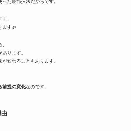
使った装飾技法だからです。
すく、
ます🌿
合、
があります。
味が変わることもあります。
る前提の変化
なのです。
理由