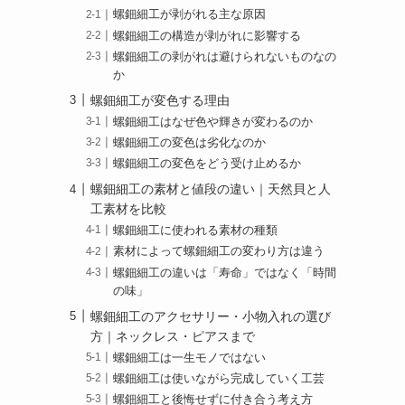
螺鈿細工が剥がれる主な原因
螺鈿細工の構造が剥がれに影響する
螺鈿細工の剥がれは避けられないものなの
か
螺鈿細工が変色する理由
螺鈿細工はなぜ色や輝きが変わるのか
螺鈿細工の変色は劣化なのか
螺鈿細工の変色をどう受け止めるか
螺鈿細工の素材と値段の違い｜天然貝と人
工素材を比較
螺鈿細工に使われる素材の種類
素材によって螺鈿細工の変わり方は違う
螺鈿細工の違いは「寿命」ではなく「時間
の味」
螺鈿細工のアクセサリー・小物入れの選び
方｜ネックレス・ピアスまで
螺鈿細工は一生モノではない
螺鈿細工は使いながら完成していく工芸
螺鈿細工と後悔せずに付き合う考え方