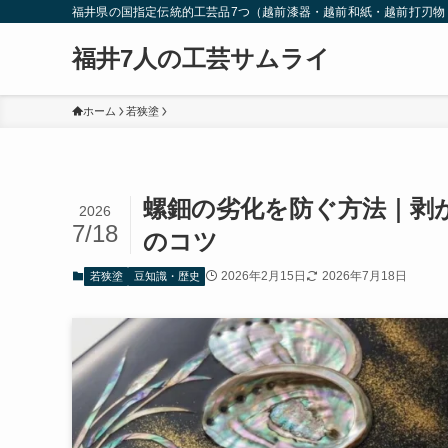
福井県の国指定伝統的工芸品7つ（越前漆器・越前和紙・越前打刃
福井7人の工芸サムライ
ホーム
若狭塗
螺鈿の劣化を防ぐ方法｜剥
2026
7/18
のコツ
2026年2月15日
2026年7月18日
若狭塗
豆知識・歴史