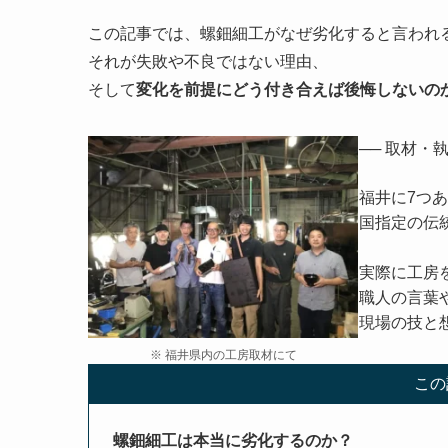
この記事では、螺鈿細工がなぜ劣化すると言われ
それが失敗や不良ではない理由、
そして
変化を前提にどう付き合えば後悔しないの
── 取材・
福井に7つ
国指定の伝
実際に工房
職人の言葉
現場の技と
※ 福井県内の工房取材にて
この
螺鈿細工は本当に劣化するのか？