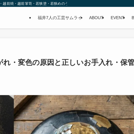
物・越前焼・越前箪笥・若狭塗・若狭めのう細工）の職人グループ。体験イベント
福井7人の工芸サムライ
ABOUT
EVENT
がれ・変色の原因と正しいお手入れ・保